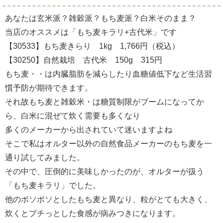
あなたは玄米派？雑穀派？もち麦派？白米そのまま？
当店のオススメは「もち麦キラリ+古代米」です
【30533】もち麦きらり 1kg 1,766円（税込）
【30250】自然栽培 古代米 150g 315円
もち麦・・は内臓脂肪を減らしたり血糖値低下など生活習
慣予防が期待できます。
それ故もち麦と雑穀米・は糖質制限がブームになってか
ら、白米に混ぜて炊く需要も多くなり
多くのメーカーから出されていて迷いますよね
そこで私はオルター以外の自然食品メーカーのもち麦を一
通り試してみました。
その中で、圧倒的に美味しかったのが、オルターが扱う
「もち麦キラリ」でした。
他のボソボソとしたもち麦と異なり、粒がとても大きく、
炊くとプチっとした食感が病みつきになります。