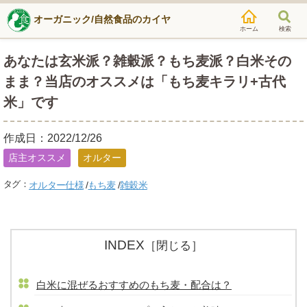
オーガニック/自然食品のカイヤ
検索
あなたは玄米派？雑穀派？もち麦派？白米その
まま？当店のオススメは「もち麦キラリ+古代
米」です
作成日：2022/12/26
店主オススメ
オルター
オルター仕様
もち麦
雑穀米
INDEX
［閉じる］
白米に混ぜるおすすめのもち麦・配合は？