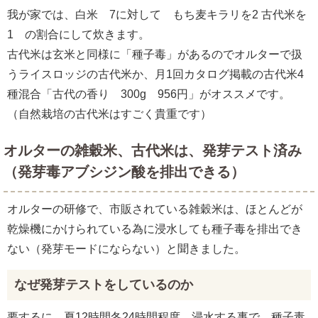
我が家では、白米 7に対して もち麦キラリを2 古代米を
1 の割合にして炊きます。
古代米は玄米と同様に「種子毒」があるのでオルターで扱
うライスロッジの古代米か、月1回カタログ掲載の古代米4
種混合「古代の香り 300g 956円」がオススメです。
（自然栽培の古代米はすごく貴重です）
オルターの雑穀米、古代米は、発芽テスト済み
（発芽毒アブシジン酸を排出できる）
オルターの研修で、市販されている雑穀米は、ほとんどが
乾燥機にかけられている為に浸水しても種子毒を排出でき
ない（発芽モードにならない）と聞きました。
なぜ発芽テストをしているのか
要するに、夏12時間冬24時間程度 浸水する事で、種子毒