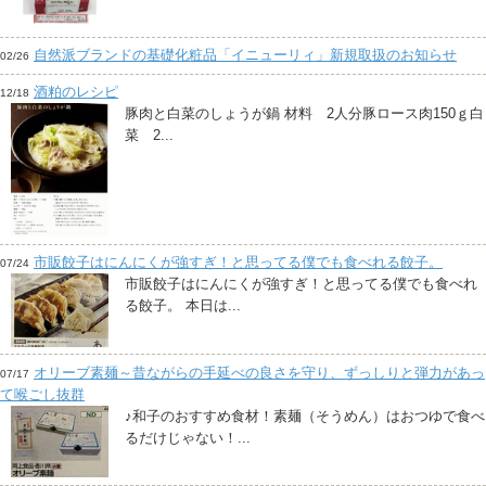
自然派ブランドの基礎化粧品「イニューリィ」新規取扱のお知らせ
02/26
酒粕のレシピ
12/18
豚肉と白菜のしょうが鍋 材料 2人分豚ロース肉150ｇ白
菜 2...
市販餃子はにんにくが強すぎ！と思ってる僕でも食べれる餃子。
07/24
市販餃子はにんにくが強すぎ！と思ってる僕でも食べれ
る餃子。 本日は...
オリーブ素麺～昔ながらの手延べの良さを守り、ずっしりと弾力があっ
07/17
て喉ごし抜群
♪和子のおすすめ食材！素麺（そうめん）はおつゆで食べ
るだけじゃない！...